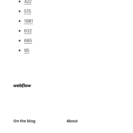
422
515
1981
632
685
95
On the blog
About