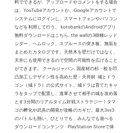
料でできるが、アップロードやコメントをする場合
は、YouTubeアカウントか、Googleアカウントで
システムにログインし、スマートフォンやパソコン
などを利用して行う。 kotobankのAndroidアプリ
無料ダウンロードはこちら. the wallの3樹種レッド
シダー、ヘムロック、スプルースの突き板、無垢を
まとめたカタログです。天然木を壁だけではなく、
天井にも使用できるので空間の可能性を広げること
ができます。 クールジャパン. 国産材の杉・桧を凹
凸加工しデザイン性を高めた壁・天井材 城とドラ
ゴン（城ドラ）の公式サイト。城ドラは育てたキャ
ラをタップで配置し、進軍させて相手の城を攻め落
とす3分間のリアルタイム対戦ストラテジー！タマ
ゴの孵化や武具の開発が攻略のカギだ。最大3vs3
のバトルも熱い、ひとりでも、みんなでも遊べる
ダウンロードコンテンツ · PlayStation Storeで体